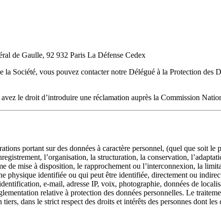
éral de Gaulle, 92 932 Paris La Défense Cedex
de la Société, vous pouvez contacter notre Délégué à la Protection des
s avez le droit d’introduire une réclamation auprès la Commission Natio
tions portant sur des données à caractère personnel, (quel que soit le p
gistrement, l’organisation, la structuration, la conservation, l’adaptation
 de mise à disposition, le rapprochement ou l’interconnexion, la limitat
e physique identifiée ou qui peut être identifiée, directement ou indire
entification, e-mail, adresse IP, voix, photographie, données de locali
èglementation relative à protection des données personnelles. Le traitemen
tiers, dans le strict respect des droits et intérêts des personnes dont les