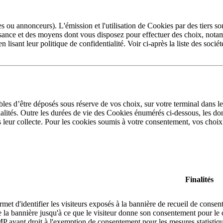
es ou annonceurs). L'émission et l'utilisation de Cookies par des tiers so
ance et des moyens dont vous disposez pour effectuer des choix, notam
n lisant leur politique de confidentialité. Voir ci-après la liste des socié
bles d’être déposés sous réserve de vos choix, sur votre terminal dans le
nalités. Outre les durées de vie des Cookies énumérés ci-dessous, les do
s leur collecte. Pour les cookies soumis à votre consentement, vos choix
Finalités
met d'identifier les visiteurs exposés à la bannière de recueil de cons
 de la bannière jusqu'à ce que le visiteur donne son consentement pour
MP ayant droit à l'exemption de consentement pour les mesures statistiq