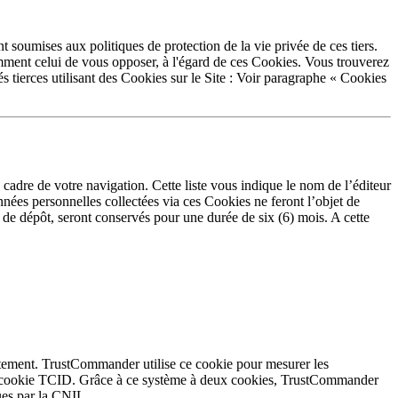
nt soumises aux politiques de protection de la vie privée de ces tiers.
ment celui de vous opposer, à l'égard de ces Cookies. Vous trouverez
tés tierces utilisant des Cookies sur le Site : Voir paragraphe « Cookies
 cadre de votre navigation. Cette liste vous indique le nom de l’éditeur
nnées personnelles collectées via ces Cookies ne feront l’objet de
 de dépôt, seront conservés pour une durée de six (6) mois. A cette
entement. TrustCommander utilise ce cookie pour mesurer les
 le cookie TCID. Grâce à ce système à deux cookies, TrustCommander
ues par la CNIL.