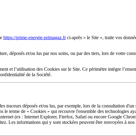
te
https://prime-energie-primagaz.fr
ci-après « le Site », traite vos donn
ure, déposés et/ou lus par nos soins, ou par des tiers, lors de votre cons
ent et l’utilisation des Cookies sur le Site. Ce périmètre intègre l’ense
nfidentialité de la Société.
s traceurs déposés et/ou lus, par exemple, lors de la consultation d'un s
ns le terme de « Cookies » qui recouvre l'ensemble des technologies ayan
internet (ex : Internet Explorer, Firefox, Safari ou encore Google Chrome
tez. Les informations qui y sont stockées peuvent être renvoyées à nos 