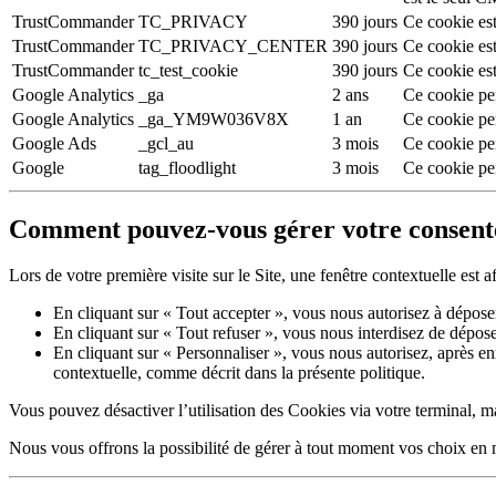
TrustCommander
TC_PRIVACY
390 jours
Ce cookie est
TrustCommander
TC_PRIVACY_CENTER
390 jours
Ce cookie est 
TrustCommander
tc_test_cookie
390 jours
Ce cookie est 
Google Analytics
_ga
2 ans
Ce cookie per
Google Analytics
_ga_YM9W036V8X
1 an
Ce cookie pe
Google Ads
_gcl_au
3 mois
Ce cookie per
Google
tag_floodlight
3 mois
Ce cookie per
Comment pouvez-vous gérer votre consen
Lors de votre première visite sur le Site, une fenêtre contextuelle est
En cliquant sur « Tout accepter », vous nous autorisez à dépos
En cliquant sur « Tout refuser », vous nous interdisez de dépos
En cliquant sur « Personnaliser », vous nous autorisez, après en
contextuelle, comme décrit dans la présente politique.
Vous pouvez désactiver l’utilisation des Cookies via votre terminal, ma
Nous vous offrons la possibilité de gérer à tout moment vos choix en