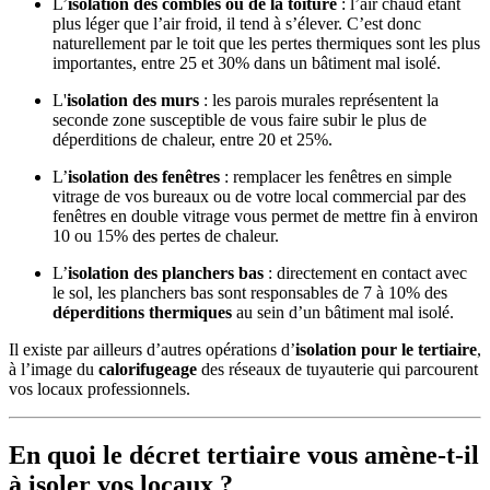
L’
isolation des combles ou de la toiture
: l’air chaud étant
plus léger que l’air froid, il tend à s’élever. C’est donc
naturellement par le toit que les pertes thermiques sont les plus
importantes, entre 25 et 30% dans un bâtiment mal isolé.
L'
isolation des murs
: les parois murales représentent la
seconde zone susceptible de vous faire subir le plus de
déperditions de chaleur, entre 20 et 25%.
L’
isolation des fenêtres
: remplacer les fenêtres en simple
vitrage de vos bureaux ou de votre local commercial par des
fenêtres en double vitrage vous permet de mettre fin à environ
10 ou 15% des pertes de chaleur.
L’
isolation des planchers bas
: directement en contact avec
le sol, les planchers bas sont responsables de 7 à 10% des
déperditions thermiques
au sein d’un bâtiment mal isolé.
Il existe par ailleurs d’autres opérations d’
isolation pour le tertiaire
,
à l’image du
calorifugeage
des réseaux de tuyauterie qui parcourent
vos locaux professionnels.
En quoi le décret tertiaire vous amène-t-il
à isoler vos locaux ?