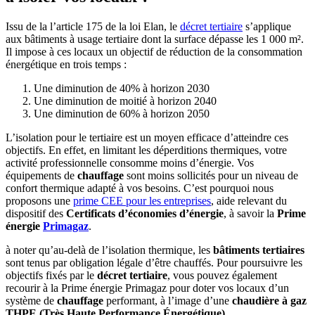
Issu de la l’article 175 de la loi Elan, le
décret tertiaire
s’applique
aux bâtiments à usage tertiaire dont la surface dépasse les 1 000 m².
Il impose à ces locaux un objectif de réduction de la consommation
énergétique en trois temps :
Une diminution de 40% à horizon 2030
Une diminution de moitié à horizon 2040
Une diminution de 60% à horizon 2050
L’isolation pour le tertiaire est un moyen efficace d’atteindre ces
objectifs. En effet, en limitant les déperditions thermiques, votre
activité professionnelle consomme moins d’énergie. Vos
équipements de
chauffage
sont moins sollicités pour un niveau de
confort thermique adapté à vos besoins. C’est pourquoi nous
proposons une
prime CEE pour les entreprises
, aide relevant du
dispositif des
Certificats d’économies d’énergie
, à savoir la
Prime
énergie
Primagaz
.
à noter qu’au-delà de l’isolation thermique, les
bâtiments tertiaires
sont tenus par obligation légale d’être chauffés. Pour poursuivre les
objectifs fixés par le
décret tertiaire
, vous pouvez également
recourir à la Prime énergie Primagaz pour doter vos locaux d’un
système de
chauffage
performant, à l’image d’une
chaudière à gaz
THPE (Très Haute Performance Énergétique)
.