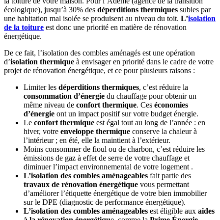
la toiture de votre maison. Pour l’Ademe (agence de la transition
écologique), jusqu’à 30% des
déperditions thermiques
subies par
une habitation mal isolée se produisent au niveau du toit.
L’
isolation
de la toiture
est donc une priorité en matière de rénovation
énergétique.
De ce fait, l’isolation des combles aménagés est une opération
d’
isolation thermique
à envisager en priorité dans le cadre de votre
projet de rénovation énergétique, et ce pour plusieurs raisons :
Limiter les
déperditions thermiques
, c’est réduire la
consommation d’énergie
du chauffage pour obtenir un
même niveau de
confort thermique
. Ces
économies
d’énergie
ont un impact positif sur votre budget énergie.
Le
confort thermique
est égal tout au long de l’année : en
hiver, votre
enveloppe thermique
conserve la chaleur à
l’intérieur ; en été, elle la maintient à l’extérieur.
Moins consommer de fioul ou de charbon, c’est réduire les
émissions de gaz à effet de serre de votre chauffage et
diminuer l’impact environnemental de votre logement .
L’isolation des combles aménageables
fait partie des
travaux de rénovation énergétique
vous permettant
d’améliorer l’étiquette énergétique de votre bien immobilier
sur le DPE (diagnostic de performance énergétique).
L’isolation des combles aménageables
est éligible aux
aides
à la rénovation énergétiqu
e, comme la
Prime Énergie