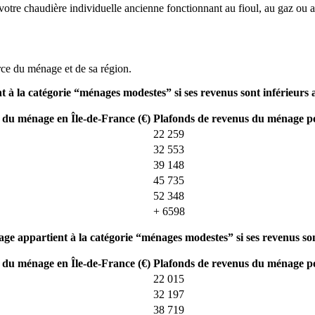
 votre chaudière individuelle ancienne fonctionnant au fioul, au gaz ou a
rce du ménage et de sa région.
à la catégorie “ménages modestes” si ses revenus sont inférieurs 
 du ménage en Île-de-France (€)
Plafonds de revenus du ménage pou
22 259
32 553
39 148
45 735
52 348
+ 6598
e appartient à la catégorie “ménages modestes” si ses revenus sont
 du ménage en Île-de-France (€)
Plafonds de revenus du ménage pou
22 015
32 197
38 719